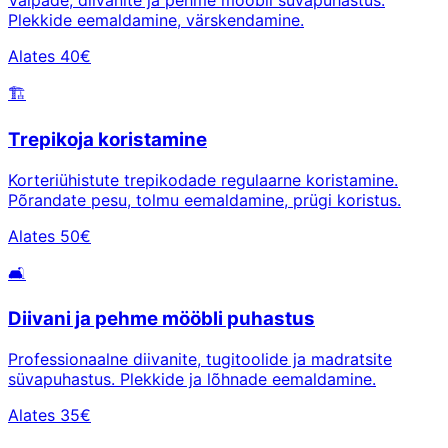
Vaipade, diivanite ja pehme mööbli süvapuhastus.
Plekkide eemaldamine, värskendamine.
Alates 40€
🏗️
Trepikoja koristamine
Korteriühistute trepikodade regulaarne koristamine.
Põrandate pesu, tolmu eemaldamine, prügi koristus.
Alates 50€
🛋️
Diivani ja pehme mööbli puhastus
Professionaalne diivanite, tugitoolide ja madratsite
süvapuhastus. Plekkide ja lõhnade eemaldamine.
Alates 35€