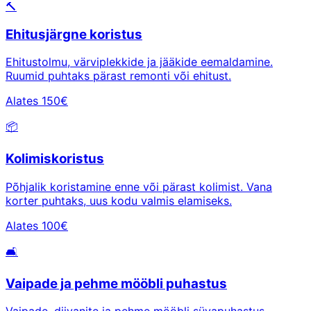
🔨
Ehitusjärgne koristus
Ehitustolmu, värviplekkide ja jääkide eemaldamine.
Ruumid puhtaks pärast remonti või ehitust.
Alates 150€
📦
Kolimiskoristus
Põhjalik koristamine enne või pärast kolimist. Vana
korter puhtaks, uus kodu valmis elamiseks.
Alates 100€
🛋️
Vaipade ja pehme mööbli puhastus