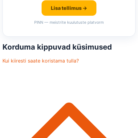
Lisa tellimus →
PINN — meistrite kuulutuste platvorm
Korduma kippuvad küsimused
Kui kiiresti saate koristama tulla?