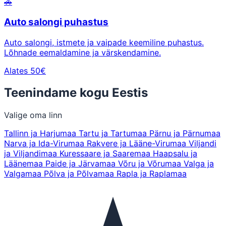
🚗
Auto salongi puhastus
Auto salongi, istmete ja vaipade keemiline puhastus.
Lõhnade eemaldamine ja värskendamine.
Alates 50€
Teenindame kogu Eestis
Valige oma linn
Tallinn ja Harjumaa
Tartu ja Tartumaa
Pärnu ja Pärnumaa
Narva ja Ida-Virumaa
Rakvere ja Lääne-Virumaa
Viljandi
ja Viljandimaa
Kuressaare ja Saaremaa
Haapsalu ja
Läänemaa
Paide ja Järvamaa
Võru ja Võrumaa
Valga ja
Valgamaa
Põlva ja Põlvamaa
Rapla ja Raplamaa