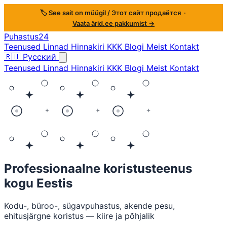
🏷️ See sait on müügil / Этот сайт продаётся ·
Vaata ärid.ee pakkumist →
Puhastus24
Teenused
Linnad
Hinnakiri
KKK
Blogi
Meist
Kontakt
🇷🇺
Русский
Teenused
Linnad
Hinnakiri
KKK
Blogi
Meist
Kontakt
Professionaalne koristusteenus
kogu Eestis
Kodu-, büroo-, sügavpuhastus, akende pesu,
ehitusjärgne koristus — kiire ja põhjalik