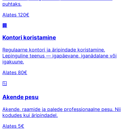
puhtaks.
Alates 120€
🏢
Kontori koristamine
Regulaarne kontori ja äripindade koristamine.
Lepinguline teenus — igapäevane, iganädalane või
igakuune.
Alates 80€
🪟
Akende pesu
Akende, raamide ja palede professionaalne pesu. Nii
kodudes kui äripindadel.
Alates 5€